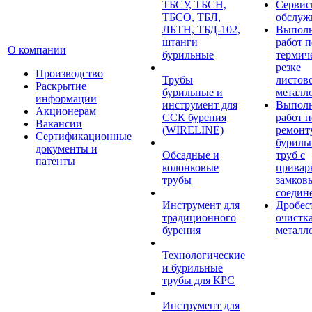
ТБСУ, ТБСН,
Сервис
ТБСО, ТБЛ,
обслуж
ЛБТН, ТБД-102,
Выпол
штанги
работ п
О компании
бурильные
термич
резке
Производство
Трубы
листов
Раскрытие
бурильные и
металл
информации
инструмент для
Выпол
Акционерам
ССК бурения
работ п
Вакансии
(WIRELINE)
ремонт
Сертификационные
буриль
документы и
Обсадные и
труб с
патенты
колонковые
прива
трубы
замков
соедин
Инструмент для
Дробес
традиционного
очистк
бурения
металл
Технологические
и бурильные
трубы для КРС
Инструмент для