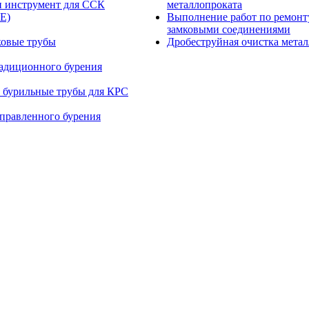
и инструмент для ССК
металлопроката
E)
Выполнение работ по ремонт
замковыми соединениями
ковые трубы
Дробеструйная очистка мета
радиционного бурения
 бурильные трубы для КРС
правленного бурения