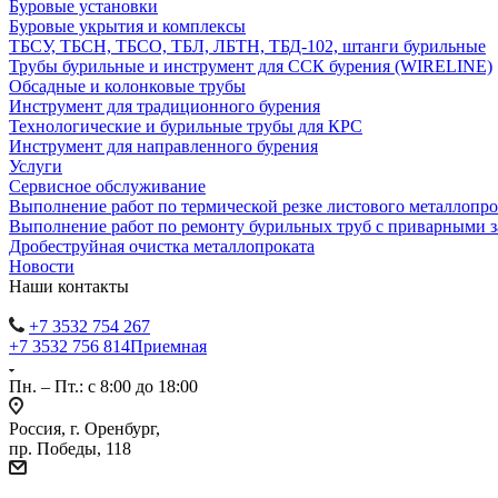
Буровые установки
Буровые укрытия и комплексы
ТБСУ, ТБСН, ТБСО, ТБЛ, ЛБТН, ТБД-102, штанги бурильные
Трубы бурильные и инструмент для ССК бурения (WIRELINE)
Обсадные и колонковые трубы
Инструмент для традиционного бурения
Технологические и бурильные трубы для КРС
Инструмент для направленного бурения
Услуги
Сервисное обслуживание
Выполнение работ по термической резке листового металлопро
Выполнение работ по ремонту бурильных труб с приварными 
Дробеструйная очистка металлопроката
Новости
Наши контакты
+7 3532 754 267
+7 3532 756 814
Приемная
Пн. – Пт.: с 8:00 до 18:00
Россия, г. Оренбург,
пр. Победы, 118