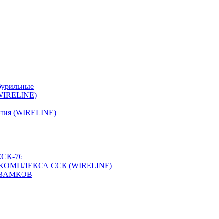
бурильные
(WIRELINE)
ения (WIRELINE)
СК-76
КОМПЛЕКСА ССК (WIRELINE)
 ЗАМКОВ