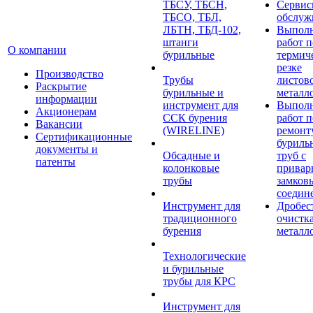
ТБСУ, ТБСН,
Сервис
ТБСО, ТБЛ,
обслуж
ЛБТН, ТБД-102,
Выпол
штанги
работ п
О компании
бурильные
термич
резке
Производство
Трубы
листов
Раскрытие
бурильные и
металл
информации
инструмент для
Выпол
Акционерам
ССК бурения
работ п
Вакансии
(WIRELINE)
ремонт
Сертификационные
буриль
документы и
Обсадные и
труб с
патенты
колонковые
прива
трубы
замков
соедин
Инструмент для
Дробес
традиционного
очистк
бурения
металл
Технологические
и бурильные
трубы для КРС
Инструмент для